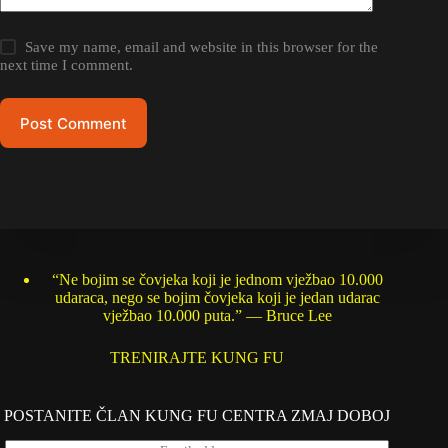
Save my name, email and website in this browser for the
next time I comment.
Post Comment
“Ne bojim se čovjeka koji je jednom vježbao 10.000
udaraca, nego se bojim čovjeka koji je jedan udarac
vježbao 10.000 puta.” — Bruce Lee
TRENIRAJTE KUNG FU
POSTANITE ČLAN KUNG FU CENTRA ZMAJ DOBOJ
E