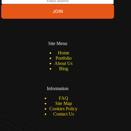
m
a
JOIN
i
l
*
Site Menu
Home
Portfolio
About Us
Blog
Information
FAQ
Site Map
Cookies Policy
Contact Us